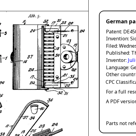
German pat
Patent
DE45
Invention
Si
Filed
Wednes
Published
T
Inventor
Jul
Language
G
Other countr
CPC Classifi
For a full re
A PDF versio
Parts not ref