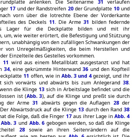
rundplatte anlenken. Die Seitenarme
31
verlaufen
nger
17
und der Randstreifen
20
der Grundplatte
10
und
 nach vorn über die lotrechte Ebene der Vorderkante
pfteiles des Deckels
11
. Die Arme
31
bilden federnde
as Lager für die Deckplatte bilden und mit ihr
um, wie weiter erörtert, die Befestigung und Stützung
chern, unabhängig von den zufälligen Schwankungen der
er von Unregelmäßigkeiten, die beim Herstellen und
er Einzelteile des Gestelles vorkommen.
te
11
wird aus einem Metallblatt ausgestanzt und hat
en
34
, eine gekrümmte Hinterwand
36
und den Kopfteil
 Deckplatte
11
offen, wie in
Abb. 3 und 4
gezeigt, und ihr
t sich vorwärts und abwärts bis zum Anlegerand
38
.
, wenn die Klinge
13
sich in Arbeitslage befindet und die
lossen ist (
Abb. 3
), auf die Klinge und preßt sie durch
ung der Arme
31
abwärts gegen die Auflagen
28
der
 Der Abwärtsdruck auf die Klinge
13
durch den Rand
38
at die Folge, daß die Finger
17
aus ihrer Lage in
Abb. 4
h
Abb. 3
und
Abb. 6
gebogen werden, so daß die Klinge
cheitel
28
sowie an ihren Seitenrändern auf die
auflegt, wie am besten aus
Abb. 6
ersichtlich ist. Die