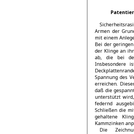
Patentier
Sicherheitsras
Armen der Grund
mit einem Anleger
Bei der geringen
der Klinge an ih
ab, die bei de
Insbesondere is
Deckplattenrande
Spannung des Ver
erreichen. Dies
daß die gespannt
unterstützt wir
federnd ausgeb
Schließen die mi
gehaltene Kli
Kammzinken anp
Die Zeichnu