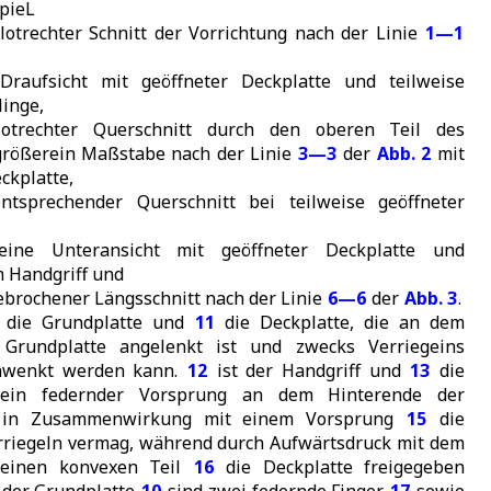
pieL
 lotrechter Schnitt der Vorrichtung nach der Linie
1—1
raufsicht mit geöffneter Deckplatte und teilweise
inge,
otrechter Querschnitt durch den oberen Teil des
größerein Maßstabe nach der Linie
3—3
der
Abb. 2
mit
ckplatte,
tsprechender Querschnitt bei teilweise geöffneter
ine Unteransicht mit geöffneter Deckplatte und
Handgriff und
brochener Längsschnitt nach der Linie
6—6
der
Abb. 3
.
 die Grundplatte und
11
die Deckplatte, die an dem
 Grundplatte angelenkt ist und zwecks Verriegeins
schwenkt werden kann.
12
ist der Handgriff und
13
die
ein federnder Vorsprung an dem Hinterende der
r in Zusammenwirkung mit einem Vorsprung
15
die
rriegeln vermag, während durch Aufwärtsdruck mit dem
einen konvexen Teil
16
die Deckplatte freigegeben