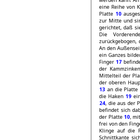
werden kann. An
eine Reihe von
Platte
10
ausgest
zur Mitte und si
gerichtet, daß s
Die Vorderen
zurückgebogen, 
An den Außensei
ein Ganzes bilde
Finger
17
befinde
der Kammzinke
Mittelteil der Pl
der oberen Haupt
13
an die Platte
die Haken
19
ein
24
, die aus der 
befindet sich da
der Platte
10
, mi
frei von den Fin
Klinge auf die 
Schnittkante sic