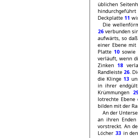
üblichen Seite
hindurchgeführt
Deckplatte
11
wir
Die wellenfö
26
verbunden sind
aufwärts, so da
einer Ebene mit
Platte
10
sowie 
verläuft, wenn 
Zinken
18
verla
Randleiste
26
. D
die Klinge
13
unm
in ihrer endgü
Krümmungen
2
lotrechte Ebene
bilden mit der R
An der Unterse
an ihren Enden
vorstreckt. An 
Löcher
33
in de