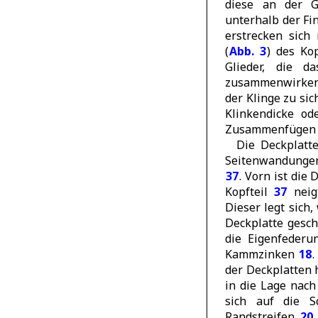
diese an der G
unterhalb der Fi
erstrecken sich
(
Abb. 3
) des Ko
Glieder, die d
zusammenwirken, 
der Klinge zu si
Klinkendicke od
Zusammenfügen d
Die Deckplat
Seitenwandung
37
. Vorn ist die
Kopfteil
37
neig
Dieser legt sich
Deckplatte gesch
die Eigenfeder
Kammzinken
18
.
der Deckplatten h
in die Lage nac
sich auf die S
Randstreifen
20