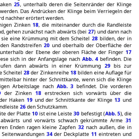
nhaken
25
, unterhalb deren die Seitenränder der Klinge
 werden. Das Andrücken der Klinge beim Verriegeln der
d nachher erörtert werden.
rmigen Zinken
18
, die miteinander durch die Randleiste
, gehen zunächst nach abwärts (bei
27
) und dann nach
ß sie eine Krümmung mit dem Scheitel
28
bilden, der in
 den Randstreifen
20
und oberhalb der Oberfläche der
unterhalb der Ebene der oberen Fläche der Finger
17
diese sich in der Anfangslage nach
Abb. 4
befinden. Die
ufen dann abwärts in einer Krümmung
29
bis zur
ie Scheitel
28
der Zinkenreihe
18
bilden eine Auflage für
ittelbar hinter der Schnittkante, wenn sich die Klinge
ltigen Arbeitslage nach
Abb. 3
befindet. Die vorderen
9
der Zinken
18
erstrecken sich vorwärts über die
 der Haken
19
und der Schnittkante der Klinge
13
und
andleiste
26
den Schutzkamm.
ite der Platte
10
ist eine Leiste
30
befestigt (
Abb. 5
), die
 abwärts und vorwärts schwach gekrümmte Arme
31
deren Enden ragen kleine Zapfen
32
nach außen, die in
n Seitenwandungen
34
der Deckplatte
11
eintreten und