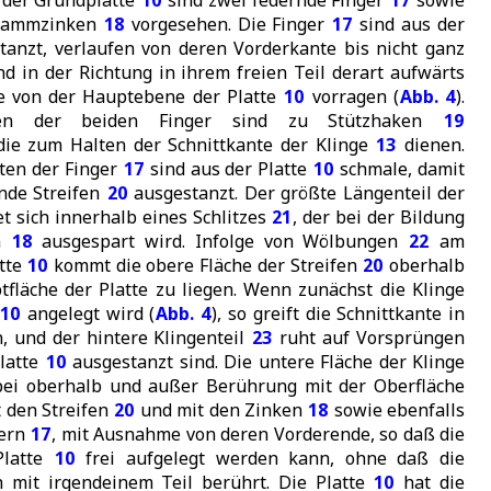
 der Grundplatte
10
sind zwei federnde Finger
17
sowie
 Kammzinken
18
vorgesehen. Die Finger
17
sind aus der
anzt, verlaufen von deren Vorderkante bis nicht ganz
nd in der Richtung in ihrem freien Teil derart aufwärts
ie von der Hauptebene der Platte
10
vorragen (
Abb. 4
).
den der beiden Finger sind zu Stützhaken
19
die zum Halten der Schnittkante der Klinge
13
dienen.
ten der Finger
17
sind aus der Platte
10
schmale, damit
nde Streifen
20
ausgestanzt. Der größte Längenteil der
t sich innerhalb eines Schlitzes
21
, der bei der Bildung
n
18
ausgespart wird. Infolge von Wölbungen
22
am
atte
10
kommt die obere Fläche der Streifen
20
oberhalb
fläche der Platte zu liegen. Wenn zunächst die Klinge
10
angelegt wird (
Abb. 4
), so greift die Schnittkante in
, und der hintere Klingenteil
23
ruht auf Vorsprüngen
Platte
10
ausgestanzt sind. Die untere Fläche der Klinge
bei oberhalb und außer Berührung mit der Oberfläche
t den Streifen
20
und mit den Zinken
18
sowie ebenfalls
gern
17
, mit Ausnahme von deren Vorderende, so daß die
Platte
10
frei aufgelegt werden kann, ohne daß die
h mit irgendeinem Teil berührt. Die Platte
10
hat die