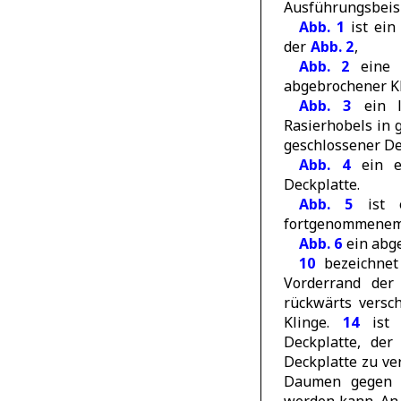
Ausführungsbeis
Abb. 1
ist ein
der
Abb. 2
,
Abb. 2
eine D
abgebrochener Kl
Abb. 3
ein l
Rasierhobels in 
geschlossener De
Abb. 4
ein en
Deckplatte.
Abb. 5
ist e
fortgenommenem 
Abb. 6
ein abge
10
bezeichnet
Vorderrand der
rückwärts ver
Klinge.
14
ist 
Deckplatte, de
Deckplatte zu ve
Daumen gegen 