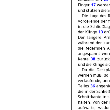
Finger
17
werden 
und stützen die S
Die Lage des 
Vorderende der 
in die Schließl
der Klinge
13
dru
Der längere Ar
während der ku
die federnden 
angespannt werd
Kante
38
zurück
und die Klinge si
Da die Deckp
werden muß, so 
verlaufende, unn
Teiles
36
angenie
die in der Schlie
Schnittkante in 
halten. Von der
aufwärts, wod