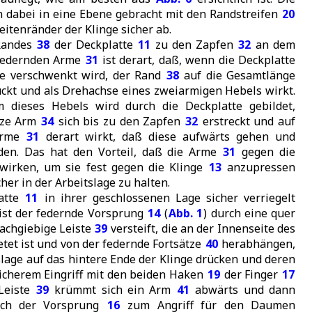
dabei in eine Ebene gebracht mit den Randstreifen
20
eitenränder der Klinge sicher ab.
Randes
38
der Deckplatte
11
zu den Zapfen
32
an dem
federnden Arme
31
ist derart, daß, wenn die Deckplatte
age verschwenkt wird, der Rand
38
auf die Gesamtlänge
̈ckt und als Drehachse eines zweiarmigen Hebels wirkt.
m dieses Hebels wird durch die Deckplatte gebildet,
rze Arm
34
sich bis zu den Zapfen
32
erstreckt und auf
Arme
31
derart wirkt, daß diese aufwärts gehen und
en. Das hat den Vorteil, daß die Arme
31
gegen die
wirken, um sie fest gegen die Klinge
13
anzupressen
cher in der Arbeitslage zu halten.
latte
11
in ihrer geschlossenen Lage sicher verriegelt
ist der federnde Vorsprung
14
(
Abb. 1
) durch eine quer
achgiebige Leiste
39
versteift, die an der Innenseite des
tet ist und von der federnde Fortsätze
40
herabhängen,
ßlage auf das hintere Ende der Klinge drücken und deren
sicherem Eingriff mit den beiden Haken
19
der Finger
17
 Leiste
39
krümmt sich ein Arm
41
abwärts und dann
urch der Vorsprung
16
zum Angriff für den Daumen