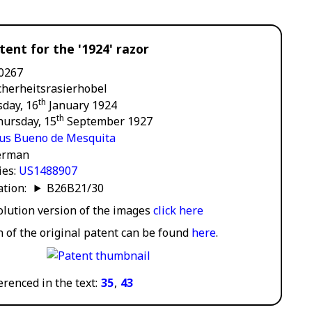
ent for the '1924' razor
0267
cherheitsrasierhobel
th
day, 16
January 1924
th
hursday, 15
September 1927
ius Bueno de Mesquita
erman
ies
US1488907
cation:
B26B21/30
solution version of the images
click here
n of the original patent can be found
here
.
erenced in the text:
35
,
43